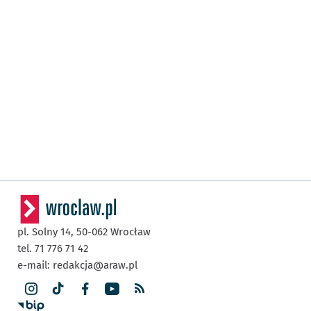
pl. Solny 14,
50-062
Wrocław
tel. 71 776 71 42
e-mail:
redakcja@araw.pl