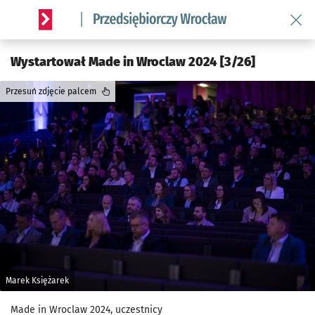
Wróć 
Serwis informacyjny wroclaw.pl podserwis: Strategia rozwo
Wystartował Made in Wroclaw 2024 [3/26]
Przesuń zdjęcie palcem
Marek Księżarek
Made in Wroclaw 2024, uczestnicy