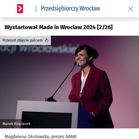
Wróć 
Serwis informacyjny wroclaw.pl podserwis: Strategia rozwo
Wystartował Made in Wroclaw 2024 [2/26]
Przesuń zdjęcie palcem
Marek Księżarek
Magdalena Okulowska, prezes ARAW