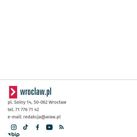
pl. Solny 14,
50-062
Wrocław
tel. 71 776 71 42
e-mail:
redakcja@araw.pl