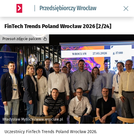
Wróć 
Serwis informacyjny wroclaw.pl podserwis: Strategia rozwo
FinTech Trends Poland Wrocław 2026 [2/24]
Przesuń zdjęcie palcem
Władysław Myślicki/www.wroclaw.pl
Uczestnicy FinTech Trends Poland Wrocław 2026.