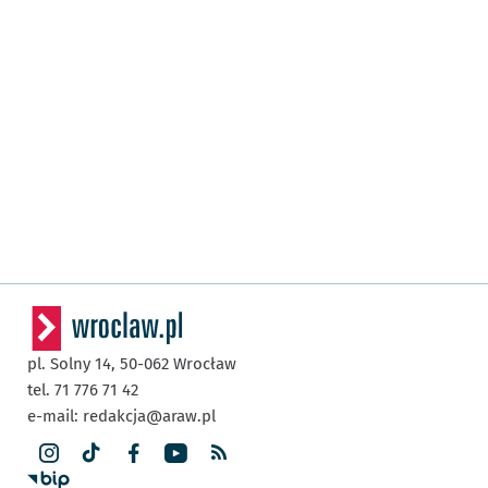
pl. Solny 14,
50-062
Wrocław
tel. 71 776 71 42
e-mail:
redakcja@araw.pl