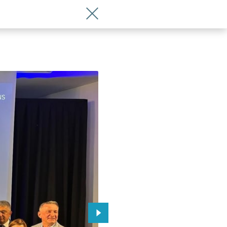
Wróć do artykułu Międzynarodowe Tar
 Wrocławia
Przejdź do kolejnego zdjęcia.