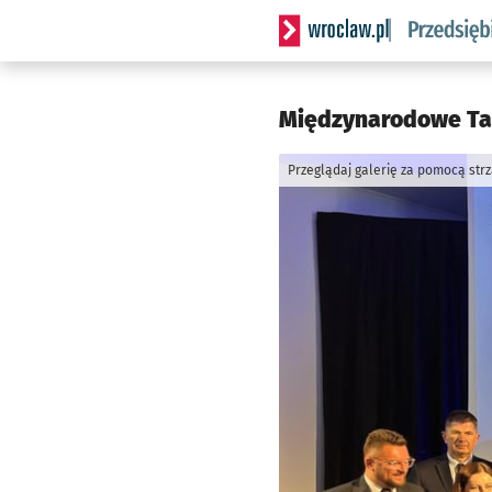
Serwis informacyjny wrocla
Międzynarodowe Tar
Przeglądaj galerię za pomocą str