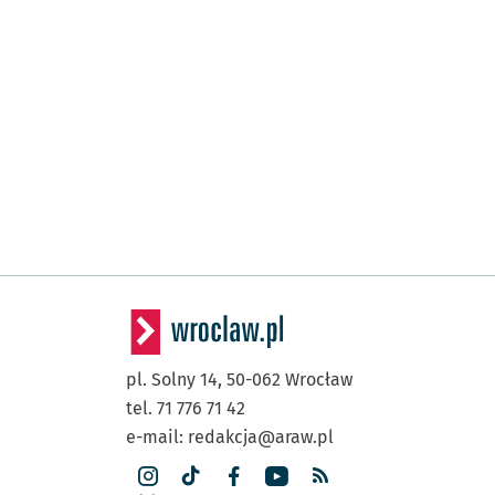
pl. Solny 14,
50-062
Wrocław
tel. 71 776 71 42
e-mail:
redakcja@araw.pl