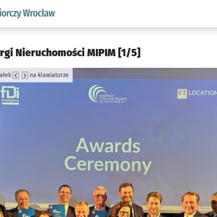
w.pl podserwis: Strategia rozwoju przedsiębiorczości miasta
gi Nieruchomości MIPIM [1/5]
załek
na klawiaturze