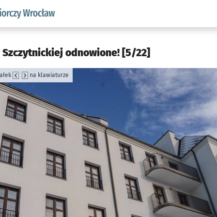
w.pl podserwis: Strategia rozwoju przedsiębiorczości miasta
 Szczytnickiej odnowione! [5/22]
załek
na klawiaturze
jęcia.