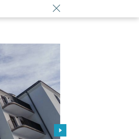
Wróć do artykułu Trzy kamienice przy 
 Wrocławia
Przejdź do kolejnego zdjęcia.