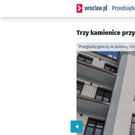
Serwis informacyjny wrocla
Trzy kamienice przy
Przeglądaj galerię za pomocą str
Przejdź do poprzedniego zd