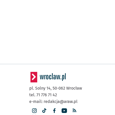
pl. Solny 14,
50-062
Wrocław
tel. 71 776 71 42
e-mail:
redakcja@araw.pl