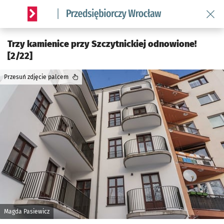
Wróć 
Serwis informacyjny wroclaw.pl podserwis: Strategia rozwo
Trzy kamienice przy Szczytnickiej odnowione!
[2/22]
Przesuń zdjęcie palcem
Magda Pasiewicz