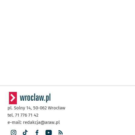
pl. Solny 14,
50-062
Wrocław
tel. 71 776 71 42
e-mail:
redakcja@araw.pl