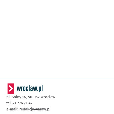
pl. Solny 14,
50-062
Wrocław
tel. 71 776 71 42
e-mail:
redakcja@araw.pl