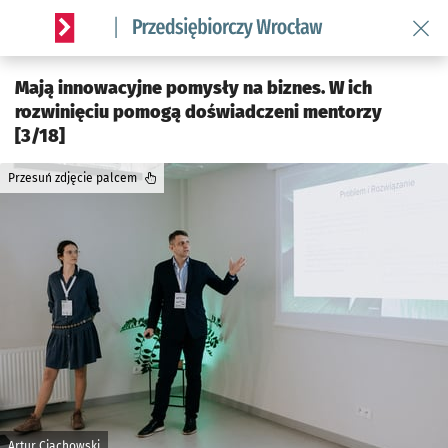
Wróć 
Serwis informacyjny wroclaw.pl podserwis: Strategia rozwo
Mają innowacyjne pomysły na biznes. W ich
rozwinięciu pomogą doświadczeni mentorzy
[3/18]
Przesuń zdjęcie palcem
Artur Ciachowski