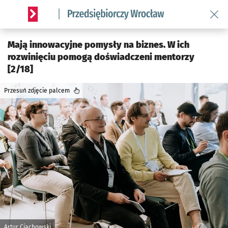
Wróć 
Serwis informacyjny wroclaw.pl podserwis: Strategia rozwo
Mają innowacyjne pomysły na biznes. W ich
rozwinięciu pomogą doświadczeni mentorzy
[2/18]
Przesuń zdjęcie palcem
Artur Ciachowski