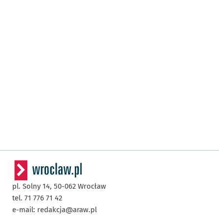
pl. Solny 14,
50-062
Wrocław
tel. 71 776 71 42
e-mail:
redakcja@araw.pl