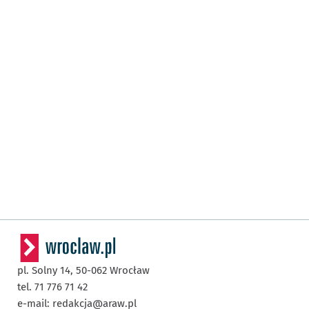
pl. Solny 14,
50-062
Wrocław
tel. 71 776 71 42
e-mail:
redakcja@araw.pl