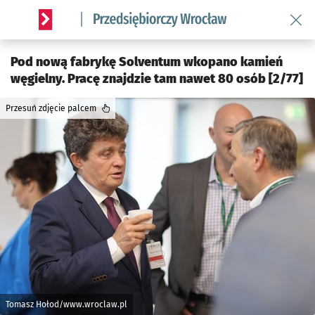
Wróć 
Serwis informacyjny wroclaw.pl podserwis: Strategia rozwo
Pod nową fabrykę Solventum wkopano kamień
węgielny. Pracę znajdzie tam nawet 80 osób [2/77]
Przesuń zdjęcie palcem
Tomasz Hołod/www.wroclaw.pl