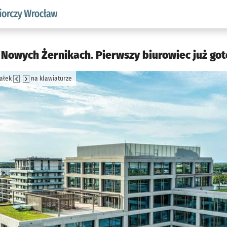
w.pl podserwis: Strategia rozwoju przedsiębiorczości miasta
 Nowych Żernikach. Pierwszy biurowiec już got
załek
na klawiaturze
jęcia.