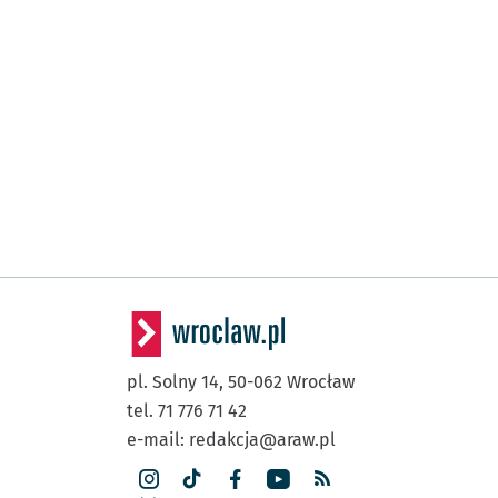
pl. Solny 14,
50-062
Wrocław
tel. 71 776 71 42
e-mail:
redakcja@araw.pl