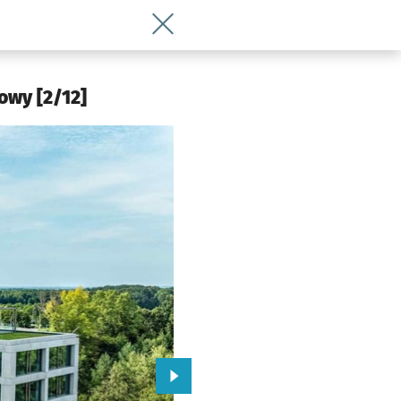
Wróć do artykułu Biznes debiutuje na 
 Wrocławia
owy [2/12]
Przejdź do kolejnego zdjęcia.