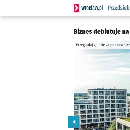
Serwis informacyjny wrocla
Biznes debiutuje na
Przeglądaj galerię za pomocą str
Przejdź do poprzedniego zd