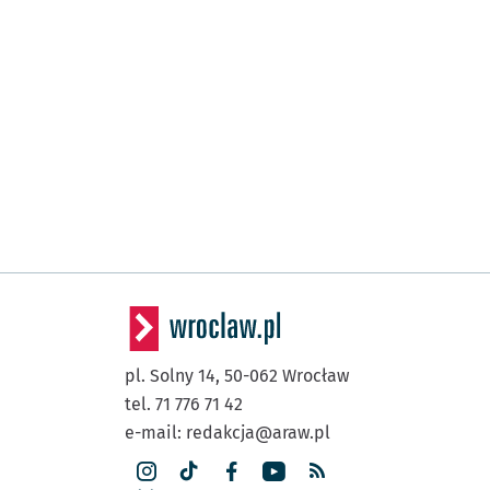
pl. Solny 14,
50-062
Wrocław
tel. 71 776 71 42
e-mail:
redakcja@araw.pl