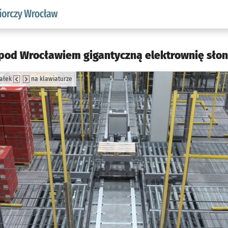
w.pl podserwis: Strategia rozwoju przedsiębiorczości miasta
pod Wrocławiem gigantyczną elektrownię słon
załek
na klawiaturze
jęcia.