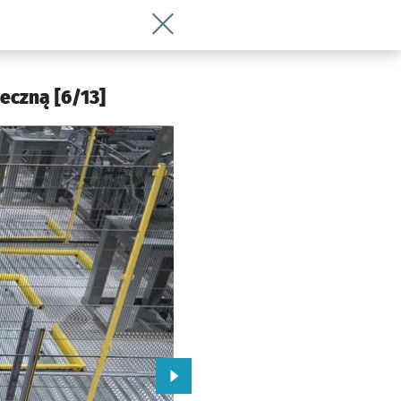
Wróć do artykułu PepsiCo uruchamia 
 Wrocławia
eczną [6/13]
Przejdź do kolejnego zdjęcia.