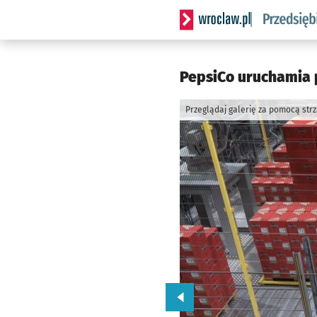
Serwis informacyjny wrocla
PepsiCo uruchamia 
Przeglądaj galerię za pomocą str
Przejdź do poprzedniego zd