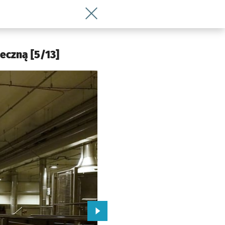
Wróć do artykułu PepsiCo uruchamia 
 Wrocławia
eczną [5/13]
Przejdź do kolejnego zdjęcia.