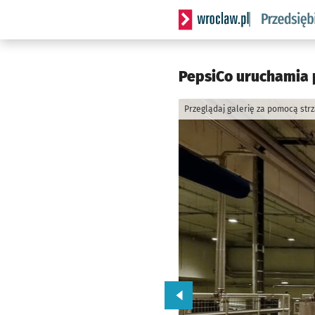
Serwis informacyjny wrocla
PepsiCo uruchamia 
Przeglądaj galerię za pomocą str
Przejdź do poprzedniego zd