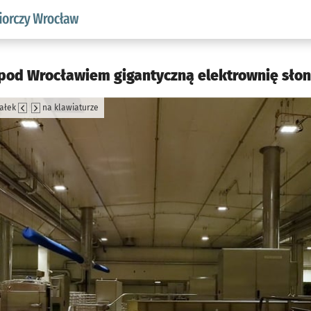
w.pl podserwis: Strategia rozwoju przedsiębiorczości miasta
pod Wrocławiem gigantyczną elektrownię słon
załek
na klawiaturze
jęcia.