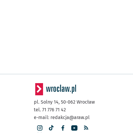
pl. Solny 14,
50-062
Wrocław
tel. 71 776 71 42
e-mail:
redakcja@araw.pl