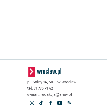
pl. Solny 14,
50-062
Wrocław
tel. 71 776 71 42
e-mail:
redakcja@araw.pl