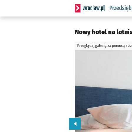
Serwis informacyjny wrocla
Nowy hotel na lotni
Przeglądaj galerię za pomocą str
Przejdź do poprzedniego zd