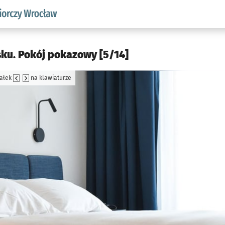
w.pl podserwis: Strategia rozwoju przedsiębiorczości miasta
sku. Pokój pokazowy [5/14]
załek
na klawiaturze
jęcia.