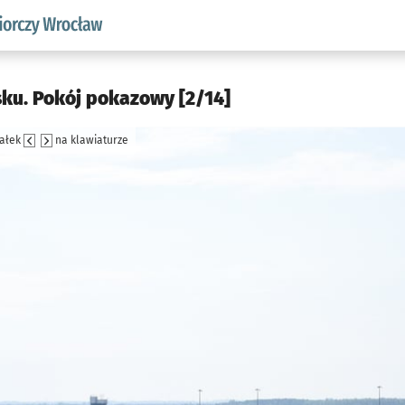
w.pl podserwis: Strategia rozwoju przedsiębiorczości miasta
sku. Pokój pokazowy [2/14]
załek
na klawiaturze
jęcia.