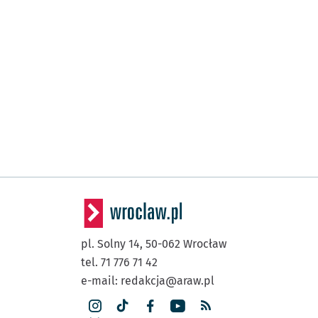
pl. Solny 14,
50-062
Wrocław
tel. 71 776 71 42
e-mail:
redakcja@araw.pl