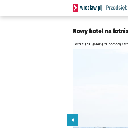
Serwis informacyjny wrocla
Nowy hotel na lotni
Przeglądaj galerię za pomocą str
Przejdź do poprzedniego zd