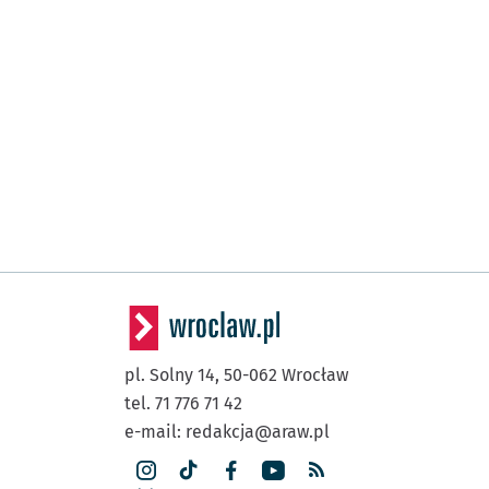
pl. Solny 14,
50-062
Wrocław
tel. 71 776 71 42
e-mail:
redakcja@araw.pl