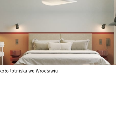
 koło lotniska we Wrocławiu