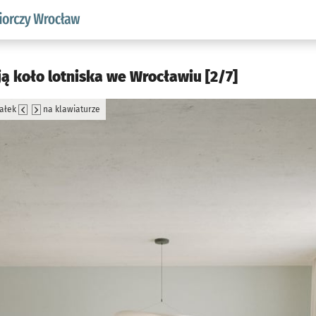
w.pl podserwis: Strategia rozwoju przedsiębiorczości miasta
ą koło lotniska we Wrocławiu [2/7]
załek
na klawiaturze
jęcia.