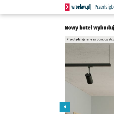
Serwis informacyjny wrocla
Nowy hotel wybuduj
Przeglądaj galerię za pomocą str
Przejdź do poprzedniego zd