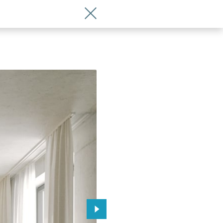
Wróć do artykułu Nowy hotel wybudują
 Wrocławia
Przejdź do kolejnego zdjęcia.