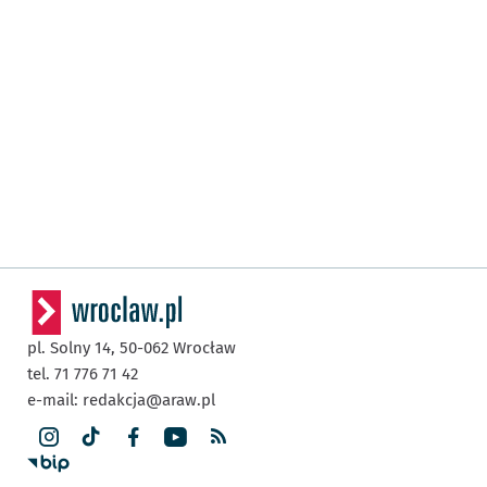
pl. Solny 14,
50-062
Wrocław
tel. 71 776 71 42
e-mail:
redakcja@araw.pl