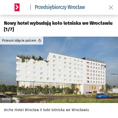
Wróć 
Serwis informacyjny wroclaw.pl podserwis: Strategia rozwo
Nowy hotel wybudują koło lotniska we Wrocławiu
[1/7]
Przesuń zdjęcie palcem
Arche
Arche Hotel Wrocław II koło lotniska we Wrocławiu