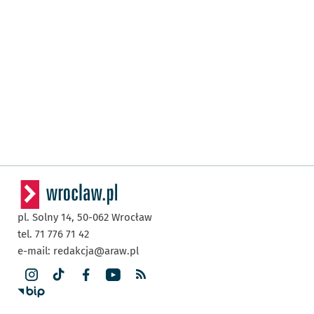
pl. Solny 14,
50-062
Wrocław
tel. 71 776 71 42
e-mail:
redakcja@araw.pl