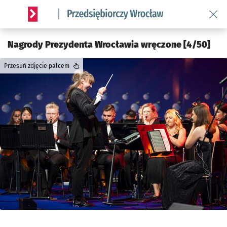
Wróć 
Serwis informacyjny wroclaw.pl podserwis: Strategia rozwo
Nagrody Prezydenta Wrocławia wręczone [4/50]
Przesuń zdjęcie palcem