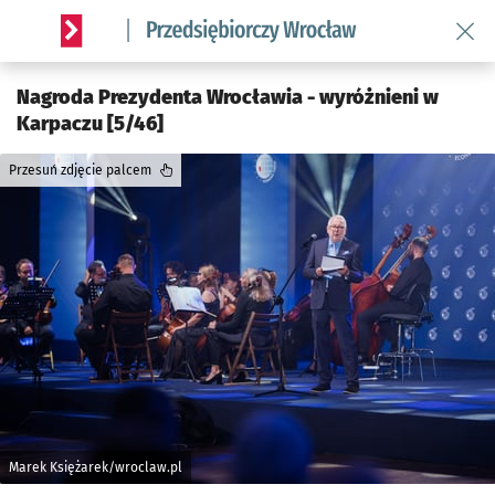
Wróć 
Serwis informacyjny wroclaw.pl podserwis: Strategia rozwo
Nagroda Prezydenta Wrocławia - wyróżnieni w
Karpaczu [5/46]
Przesuń zdjęcie palcem
Marek Księżarek/wroclaw.pl