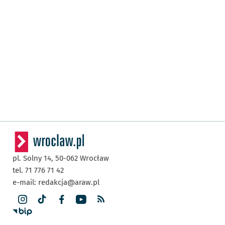
pl. Solny 14,
50-062
Wrocław
tel. 71 776 71 42
e-mail:
redakcja@araw.pl