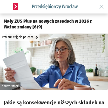
Wróć 
Serwis informacyjny wroclaw.pl podserwis: Strategia rozwo
Mały ZUS Plus na nowych zasadach w 2026 r.
Ważne zmiany [6/9]
Przesuń zdjęcie palcem
shutterstock
Jakie są konsekwencje niższych składek na