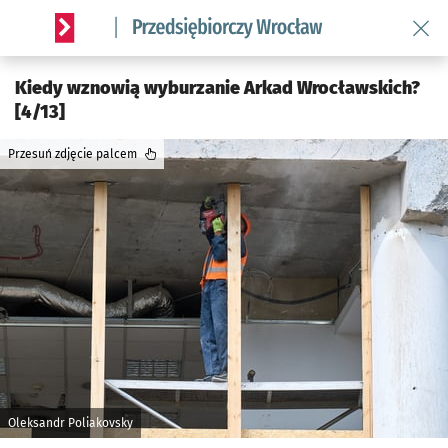
Wróć 
Serwis informacyjny wroclaw.pl podserwis: Strategia rozwo
Kiedy wznowią wyburzanie Arkad Wrocławskich?
[4/13]
Przesuń zdjęcie palcem
Oleksandr Poliakovsky