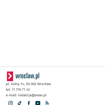
pl. Solny 14,
50-062
Wrocław
tel. 71 776 71 42
e-mail:
redakcja@araw.pl