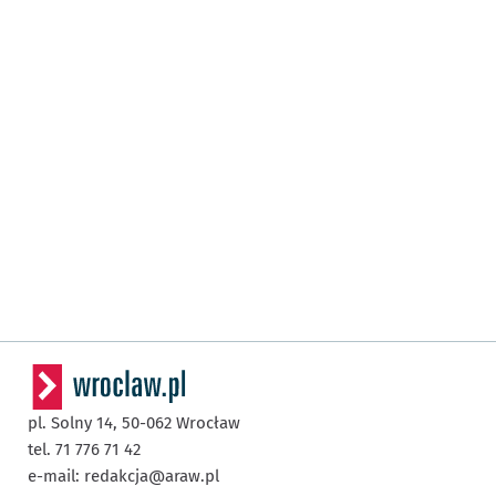
pl. Solny 14,
50-062
Wrocław
tel. 71 776 71 42
e-mail:
redakcja@araw.pl