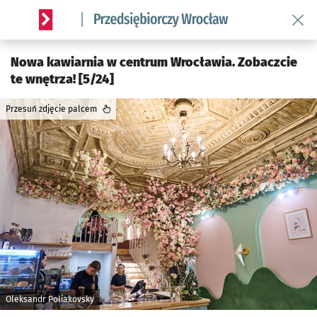
Wróć 
Serwis informacyjny wroclaw.pl podserwis: Strategia rozwo
Nowa kawiarnia w centrum Wrocławia. Zobaczcie
te wnętrza! [5/24]
Przesuń zdjęcie palcem
Oleksandr Poliakovsky