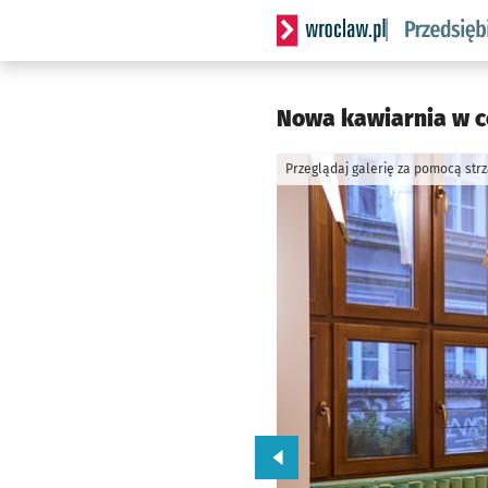
Serwis informacyjny wrocla
Nowa kawiarnia w c
Przeglądaj galerię za pomocą str
Przejdź do poprzedniego zd