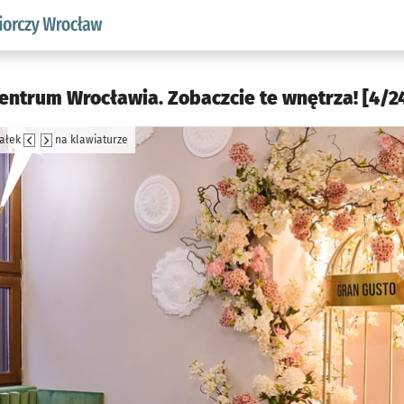
w.pl podserwis: Strategia rozwoju przedsiębiorczości miasta
entrum Wrocławia. Zobaczcie te wnętrza! [4/2
załek
na klawiaturze
jęcia.