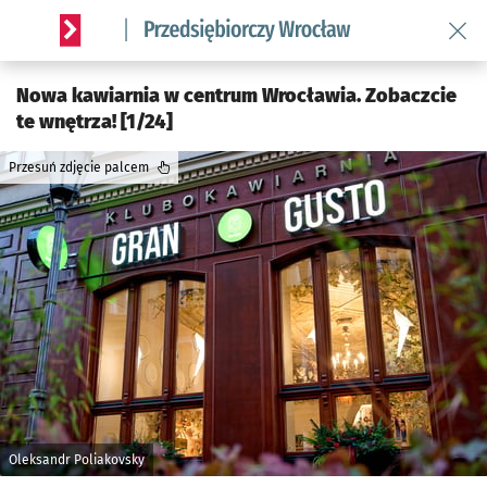
Wróć 
Serwis informacyjny wroclaw.pl podserwis: Strategia rozwo
Nowa kawiarnia w centrum Wrocławia. Zobaczcie
te wnętrza! [1/24]
Przesuń zdjęcie palcem
Oleksandr Poliakovsky