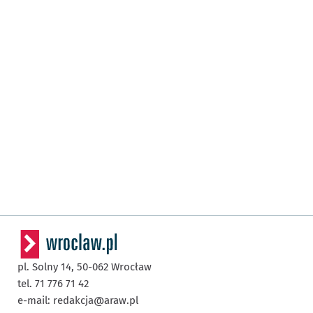
pl. Solny 14,
50-062
Wrocław
tel. 71 776 71 42
e-mail:
redakcja@araw.pl