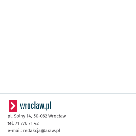
pl. Solny 14,
50-062
Wrocław
tel. 71 776 71 42
e-mail:
redakcja@araw.pl