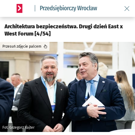
Wróć 
Serwis informacyjny wroclaw.pl podserwis: Strategia rozwo
Architektura bezpieczeństwa. Drugi dzień East x
West Forum [4/54]
Przesuń zdjęcie palcem
Fot. Grzegorz Rajter