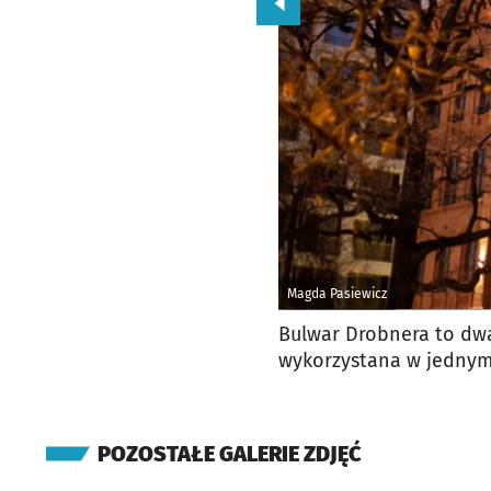
Przejdź do poprzedniego zd
Magda Pasiewicz
Bulwar Drobnera to dwa
wykorzystana w jedny
POZOSTAŁE GALERIE ZDJĘĆ