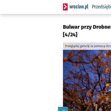
Serwis informacyjny wrocla
Bulwar przy Drobner
[4/24]
Przeglądaj galerię za pomocą str