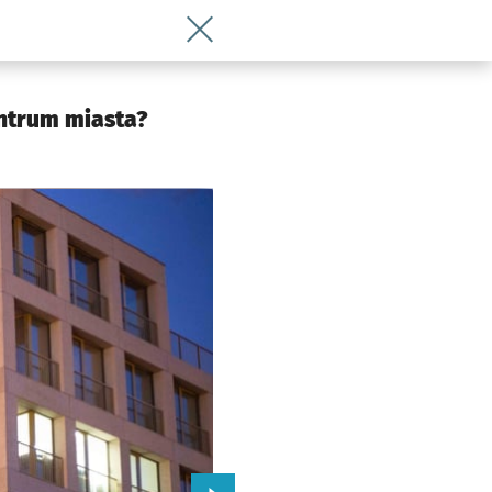
Wróć do artykułu Bulwar przy Drobnera
 Wrocławia
entrum miasta?