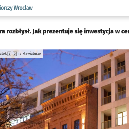
w.pl podserwis: Strategia rozwoju przedsiębiorczości miasta
a rozbłysł. Jak prezentuje się inwestycja w c
załek
na klawiaturze