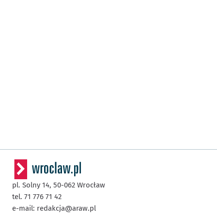
pl. Solny 14,
50-062
Wrocław
tel. 71 776 71 42
e-mail:
redakcja@araw.pl