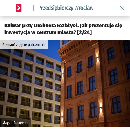
Wróć 
Serwis informacyjny wroclaw.pl podserwis: Strategia rozwo
Bulwar przy Drobnera rozbłysł. Jak prezentuje się
inwestycja w centrum miasta? [2/24]
Przesuń zdjęcie palcem
Magda Pasiewicz