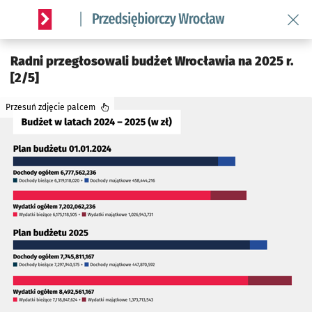
Wróć 
Serwis informacyjny wroclaw.pl podserwis: Strategia rozwo
Radni przegłosowali budżet Wrocławia na 2025 r.
[2/5]
Przesuń zdjęcie palcem