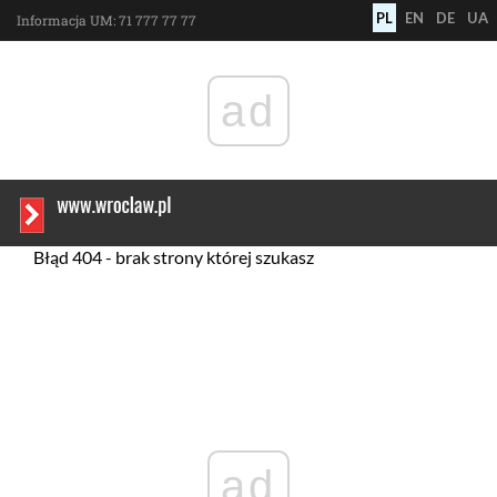
polski
english
deuts
у
PL
EN
DE
UA
Informacja UM:
71 777 77 77
ad
Błąd 404 - brak strony której szukasz
ad