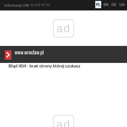
polski
english
deuts
у
PL
EN
DE
UA
Informacja UM:
71 777 77 77
ad
Błąd 404 - brak strony której szukasz
ad