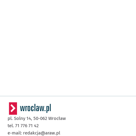
pl. Solny 14,
50-062
Wrocław
tel. 71 776 71 42
e-mail:
redakcja@araw.pl