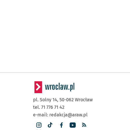
pl. Solny 14,
50-062
Wrocław
tel. 71 776 71 42
e-mail:
redakcja@araw.pl