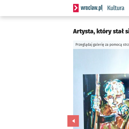
Serwis informacyjny wrocla
Artysta, który stał 
Przeglądaj galerię za pomocą str
Przejdź do poprzedniego zd