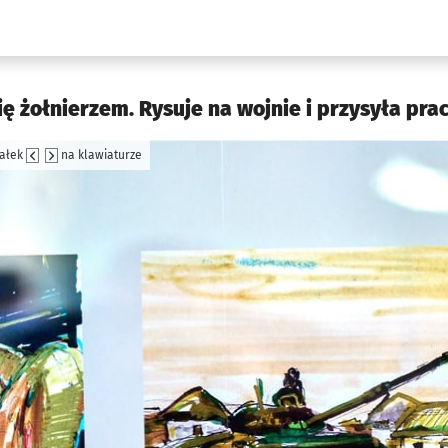
w.pl podserwis: Kultura
się żołnierzem. Rysuje na wojnie i przysyła prac
załek
na klawiaturze
jęcia.