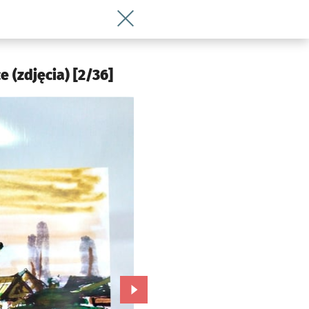
Wróć do artykułu Artysta, który stał si
e (zdjęcia) [2/36]
Przejdź do kolejnego zdjęcia.