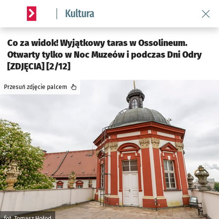
Wróć 
Serwis informacyjny wroclaw.pl podserwis: Kultura
Co za widok! Wyjątkowy taras w Ossolineum.
Otwarty tylko w Noc Muzeów i podczas Dni Odry
[ZDJĘCIA] [2/12]
Przesuń zdjęcie palcem
fot. Tomasz Hołod