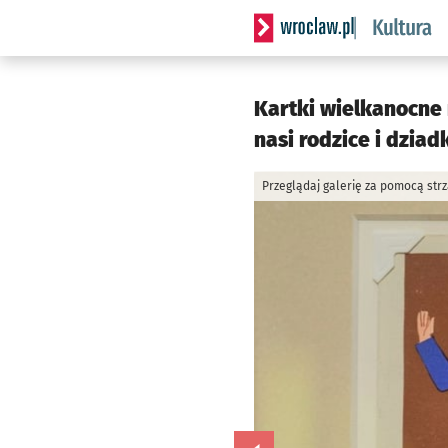
Serwis informacyjny wrocla
Kartki wielkanocne n
nasi rodzice i dziad
Przeglądaj galerię za pomocą str