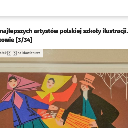
w.pl podserwis: Kultura
ajlepszych artystów polskiej szkoły ilustracji.
kowie [3/34]
załek
na klawiaturze