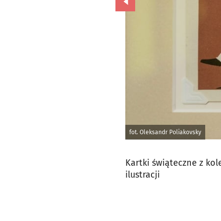
Przejdź do poprzedniego zd
fot. Oleksandr Poliakovsky
Kartki świąteczne z kol
ilustracji