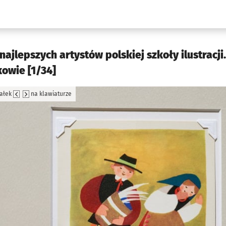
w.pl podserwis: Kultura
ajlepszych artystów polskiej szkoły ilustracji.
kowie [1/34]
załek
na klawiaturze