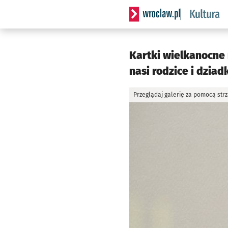
Serwis informacyjny wrocla
Kartki wielkanocne n
nasi rodzice i dziad
Przeglądaj galerię za pomocą str