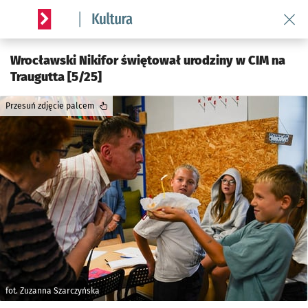
Wróć 
Serwis informacyjny wroclaw.pl podserwis: Kultura
Wrocławski Nikifor świętował urodziny w CIM na
Traugutta [5/25]
Przesuń zdjęcie palcem
fot. Zuzanna Szarczyńska