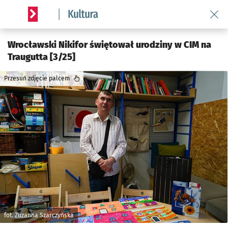
Wróć 
Serwis informacyjny wroclaw.pl podserwis: Kultura
Wrocławski Nikifor świętował urodziny w CIM na
Traugutta [3/25]
Przesuń zdjęcie palcem
fot. Zuzanna Szarczyńska