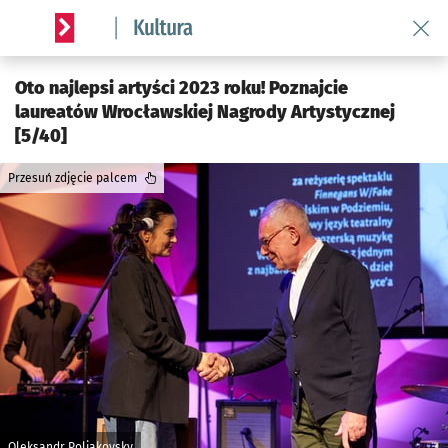
Wróć 
Serwis informacyjny wroclaw.pl podserwis: Kultura
Oto najlepsi artyści 2023 roku! Poznajcie
laureatów Wrocławskiej Nagrody Artystycznej
[5/40]
Przesuń zdjęcie palcem
Oleksandr Poliakovsky