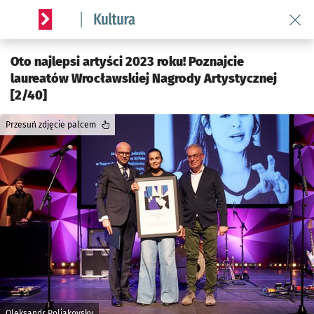
Wróć 
Serwis informacyjny wroclaw.pl podserwis: Kultura
Oto najlepsi artyści 2023 roku! Poznajcie
laureatów Wrocławskiej Nagrody Artystycznej
[2/40]
Przesuń zdjęcie palcem
Oleksandr Poliakovsky