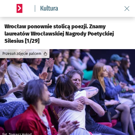
Wróć 
Serwis informacyjny wroclaw.pl podserwis: Kultura
Wrocław ponownie stolicą poezji. Znamy
laureatów Wrocławskiej Nagrody Poetyckiej
Silesius [1/29]
Przesuń zdjęcie palcem
fot. Tomasz Hołod