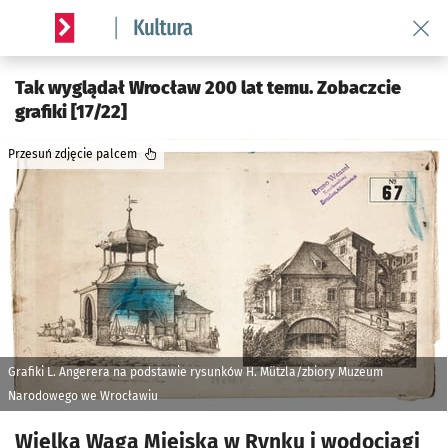
Wróć 
Serwis informacyjny wroclaw.pl podserwis: Kultura
Tak wyglądał Wrocław 200 lat temu. Zobaczcie
grafiki [17/22]
Przesuń zdjęcie palcem
Grafiki L. Angerera na podstawie rysunków H. Mützla/zbiory Muzeum
Narodowego we Wrocławiu
Wielka Waga Miejska w Rynku i wodociągi