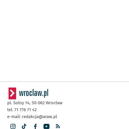
pl. Solny 14,
50-062
Wrocław
tel. 71 776 71 42
e-mail:
redakcja@araw.pl