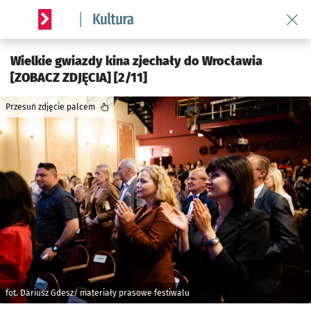
Wróć 
Serwis informacyjny wroclaw.pl podserwis: Kultura
Wielkie gwiazdy kina zjechały do Wrocławia
[ZOBACZ ZDJĘCIA] [2/11]
Przesuń zdjęcie palcem
fot. Dariusz Gdesz/ materiały prasowe festiwalu