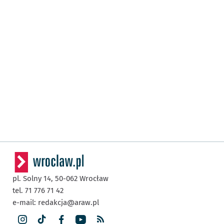
pl. Solny 14,
50-062
Wrocław
tel. 71 776 71 42
e-mail:
redakcja@araw.pl