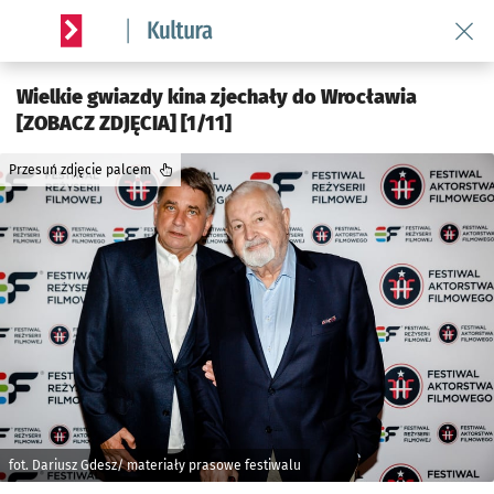
Wróć 
Serwis informacyjny wroclaw.pl podserwis: Kultura
Wielkie gwiazdy kina zjechały do Wrocławia
[ZOBACZ ZDJĘCIA] [1/11]
Przesuń zdjęcie palcem
fot. Dariusz Gdesz/ materiały prasowe festiwalu