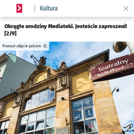
Wróć 
Serwis informacyjny wroclaw.pl podserwis: Kultura
Okrągłe urodziny Mediateki. Jesteście zaproszeni!
[2/9]
Przesuń zdjęcie palcem