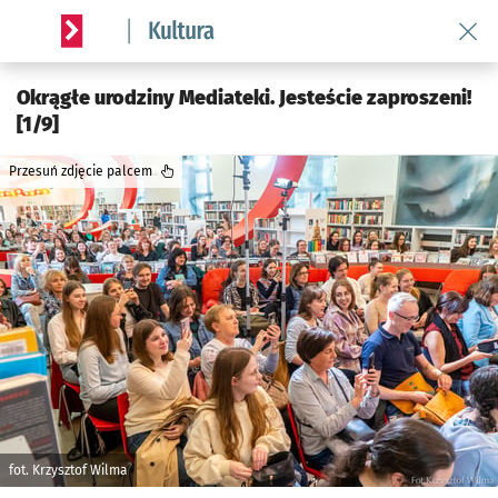
Wróć 
Serwis informacyjny wroclaw.pl podserwis: Kultura
Okrągłe urodziny Mediateki. Jesteście zaproszeni!
[1/9]
Przesuń zdjęcie palcem
fot. Krzysztof Wilma