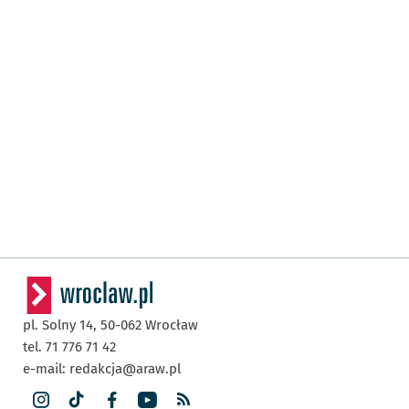
pl. Solny 14,
50-062
Wrocław
tel. 71 776 71 42
e-mail:
redakcja@araw.pl