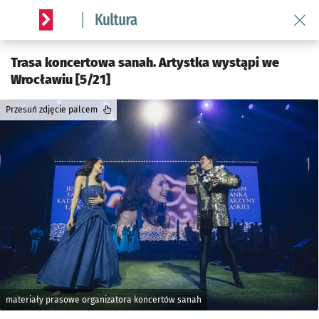
Wróć 
Serwis informacyjny wroclaw.pl podserwis: Kultura
Trasa koncertowa sanah. Artystka wystąpi we
Wrocławiu [5/21]
Przesuń zdjęcie palcem
materiały prasowe organizatora koncertów sanah