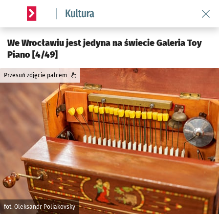
Wróć 
Serwis informacyjny wroclaw.pl podserwis: Kultura
We Wrocławiu jest jedyna na świecie Galeria Toy
Piano [4/49]
Przesuń zdjęcie palcem
fot. Oleksandr Poliakovsky