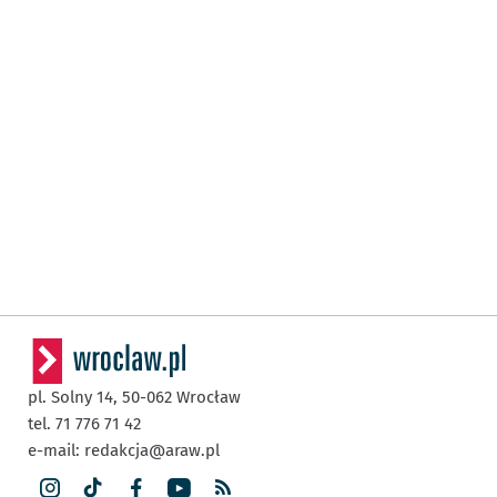
pl. Solny 14,
50-062
Wrocław
tel. 71 776 71 42
e-mail:
redakcja@araw.pl