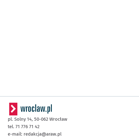
pl. Solny 14,
50-062
Wrocław
tel. 71 776 71 42
e-mail:
redakcja@araw.pl