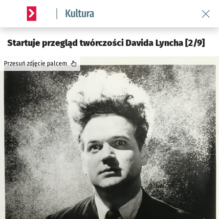
Wróć 
Serwis informacyjny wroclaw.pl podserwis: Kultura
Startuje przegląd twórczości Davida Lyncha [2/9]
Przesuń zdjęcie palcem