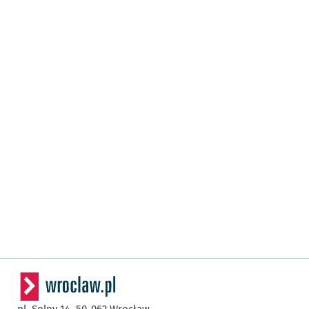
pl. Solny 14,
50-062
Wrocław