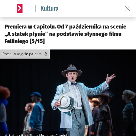
Wróć 
Serwis informacyjny wroclaw.pl podserwis: Kultura
Premiera w Capitolu. Od 7 października na scenie
„A statek płynie” na podstawie słynnego filmu
Felliniego [5/15]
Przesuń zdjęcie palcem
fot. Łukasz Giza/Teatr Muzyczny Capitol