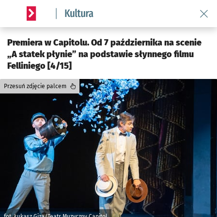
Wróć 
Serwis informacyjny wroclaw.pl podserwis: Kultura
Premiera w Capitolu. Od 7 października na scenie
„A statek płynie” na podstawie słynnego filmu
Felliniego [4/15]
Przesuń zdjęcie palcem
fot. Łukasz Giza/Teatr Muzyczny Capitol